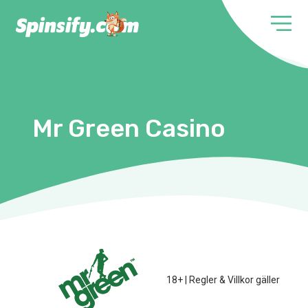
Mr Green Casino
18+ | Regler & Villkor gäller