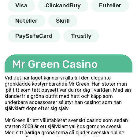
Visa
ClickandBuy
Euteller
Neteller
Skrill
PaySafeCard
Trustly
Mr Green Casino
Vid det här laget känner vi alla till den elegante
grönklädde kostymbärande
Mr Green
. Han stöter man
på titt som tätt oavsett var du rör dig i världen. Med sin
klanderfria gröna outfit med hatt och käpp som
underbara accessoarer så styr han casinot som han
självklart döpt efter sig själv.
Mr Green är ett väletablerat svenskt casino som sedan
starten 2008 är ett självklart val hos gemene svensk.
Med sitt härliga gröna tema så bjuder svenska online