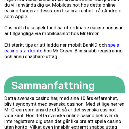
du vill använda dig av. Mobilcasinot hos detta online
casino fungerar dessutom lika bra i enhet från Android
som Apple.
Casinot’s fulla spelutbud samt ordinarie casino bonusar
är tillgängliga via mobilcasinot hos Mr Green.
Ett starkt tips är att ladda ner mobilt BankID och
spela
casino utan konto
hos Mr Green. Blixtsnabb registrering
och ännu snabbare uttag.
Sammanfattning
Detta svenska casino har, med sina 10 års erfarenhet,
blivit synonymt med svenska casinon. Med stilige herren
Mr Green som ansikte utåt så är det svenska casinot
vida känt. Hos detta svenska online casino behöver du
inte registrera dig utan det går lika bra att spela casino
utan konto. Vilket även innebär extremt snabba uttag