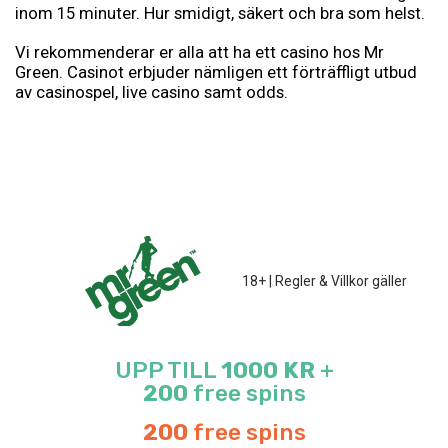
inom 15 minuter. Hur smidigt, säkert och bra som helst.
Vi rekommenderar er alla att ha ett casino hos Mr
Green. Casinot erbjuder nämligen ett förträffligt utbud
av casinospel, live casino samt odds.
18+ | Regler & Villkor gäller
UPP TILL
1000 KR
+
200
free spins
200
free spins