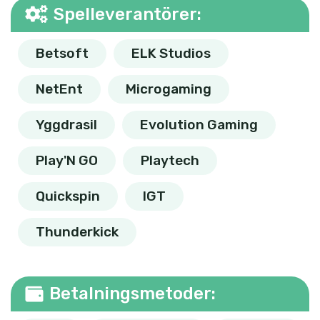
Spelleverantörer:
Betsoft
ELK Studios
NetEnt
Microgaming
Yggdrasil
Evolution Gaming
Play'N GO
Playtech
Quickspin
IGT
Thunderkick
Betalningsmetoder: