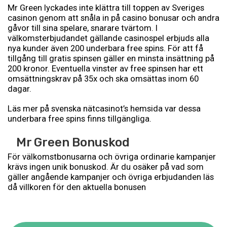
Mr Green lyckades inte klättra till toppen av Sveriges
casinon genom att snåla in på casino bonusar och andra
gåvor till sina spelare, snarare tvärtom. I
välkomsterbjudandet gällande casinospel erbjuds alla
nya kunder även 200 underbara free spins. För att få
tillgång till gratis spinsen gäller en minsta insättning på
200 kronor. Eventuella vinster av free spinsen har ett
omsättningskrav på 35x och ska omsättas inom 60
dagar.
Läs mer på svenska nätcasinot’s hemsida var dessa
underbara free spins finns tillgängliga.
Mr Green Bonuskod
För välkomstbonusarna och övriga ordinarie kampanjer
krävs ingen unik bonuskod. Är du osäker på vad som
gäller angående kampanjer och övriga erbjudanden läs
då villkoren för den aktuella bonusen