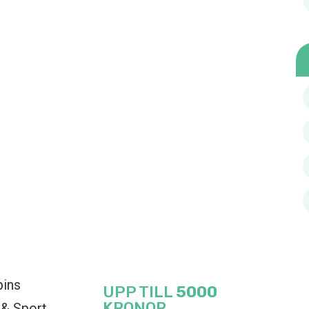
pins
UPP TILL
5000
KRONOR
 & Sport