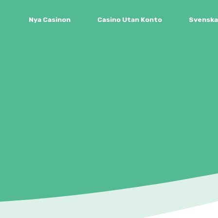
Nya Casinon
Casino Utan Konto
Svenska