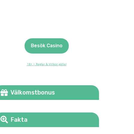
Besök Casino
18+ | Regler & Villkor gäller
Välkomstbonus
Fakta