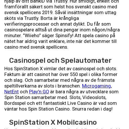
hjälp av ditt BankID via Trustly. Hur smidigt, enkelt och
framförallt säkert som helst hos svenskt casino med
svensk spellicens 2019. Såväl insättningar som uttag
sköts via Trustly. Borta är krångliga
verifieringsprocesser och annat dylikt. Du får som
casinospelare alltså ut dina pengar inom någon/några
minuter. ”Wiieho” säger Spinsify! Att spela casino på
nätet har aldrig varit enklare, inte när det kommer till
casino med svensk spellicens.
Casinospel och Spelautomater
Hos SpinStation X vimlar det av casinospel och slots.
Faktum är att casinot har över 550 spel i olika former
och slag. Och samarbetar med några av de främsta
speltillverkarna av slots i branschen.
Microgaming
,
NetEnt
och
Play’n GO
är bara några av utvecklare som
Spin Station samarbetar med. Slots, Videoslots,
Bordsspel och ett fantastiskt Live Casino är vad som
väntar hos Spin Station Casino. Snurra redan i dag!
SpinStation X Mobilcasino