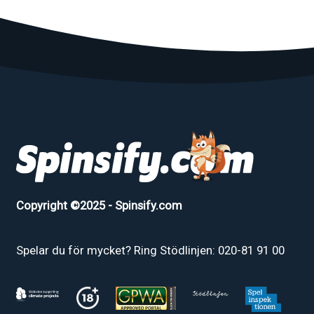
Copyright ©2025 - Spinsify.com
Spelar du för mycket? Ring Stödlinjen: 020-81 91 00