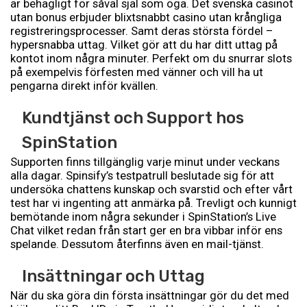
är behagligt för såväl själ som öga. Det svenska casinot
utan bonus erbjuder blixtsnabbt casino utan krångliga
registreringsprocesser. Samt deras största fördel –
hypersnabba uttag. Vilket gör att du har ditt uttag på
kontot inom några minuter. Perfekt om du snurrar slots
på exempelvis förfesten med vänner och vill ha ut
pengarna direkt inför kvällen.
Kundtjänst och Support hos
SpinStation
Supporten finns tillgänglig varje minut under veckans
alla dagar. Spinsify’s testpatrull beslutade sig för att
undersöka chattens kunskap och svarstid och efter vårt
test har vi ingenting att anmärka på. Trevligt och kunnigt
bemötande inom några sekunder i SpinStation’s Live
Chat vilket redan från start ger en bra vibbar inför ens
spelande. Dessutom återfinns även en mail-tjänst.
Insättningar och Uttag
När du ska göra din första insättningar gör du det med