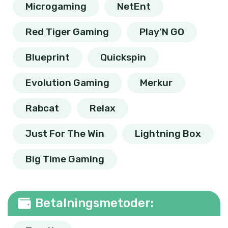
Microgaming
NetEnt
Red Tiger Gaming
Play’N GO
Blueprint
Quickspin
Evolution Gaming
Merkur
Rabcat
Relax
Just For The Win
Lightning Box
Big Time Gaming
Betalningsmetoder: