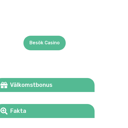
Besök Casino
Välkomstbonus
Fakta