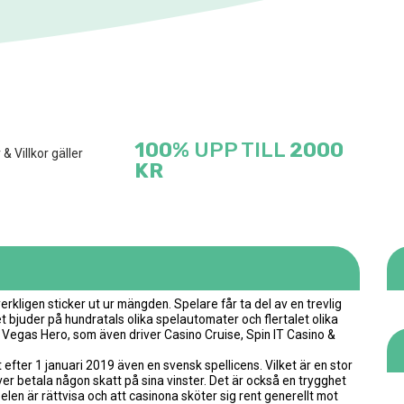
100%
UPP TILL
2000
 & Villkor gäller
KR
kligen sticker ut ur mängden. Spelare får ta del av en trevlig
 bjuder på hundratals olika spelautomater och flertalet olika
 Vegas Hero, som även driver Casino Cruise, Spin IT Casino &
 efter 1 januari 2019 även en svensk spellicens. Vilket är en stor
er betala någon skatt på sina vinster. Det är också en trygghet
elen är rättvisa och att casinona sköter sig rent generellt mot