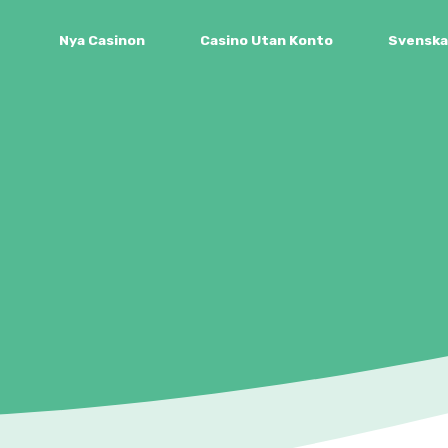
Nya Casinon
Casino Utan Konto
Svenska