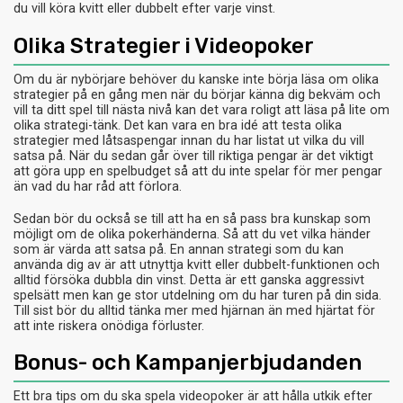
du vill köra kvitt eller dubbelt efter varje vinst.
Olika Strategier i Videopoker
Om du är nybörjare behöver du kanske inte börja läsa om olika
strategier på en gång men när du börjar känna dig bekväm och
vill ta ditt spel till nästa nivå kan det vara roligt att läsa på lite om
olika strategi-tänk. Det kan vara en bra idé att testa olika
strategier med låtsaspengar innan du har listat ut vilka du vill
satsa på. När du sedan går över till riktiga pengar är det viktigt
att göra upp en spelbudget så att du inte spelar för mer pengar
än vad du har råd att förlora.
Sedan bör du också se till att ha en så pass bra kunskap som
möjligt om de olika pokerhänderna. Så att du vet vilka händer
som är värda att satsa på. En annan strategi som du kan
använda dig av är att utnyttja kvitt eller dubbelt-funktionen och
alltid försöka dubbla din vinst. Detta är ett ganska aggressivt
spelsätt men kan ge stor utdelning om du har turen på din sida.
Till sist bör du alltid tänka mer med hjärnan än med hjärtat för
att inte riskera onödiga förluster.
Bonus- och Kampanjerbjudanden
Ett bra tips om du ska spela videopoker är att hålla utkik efter