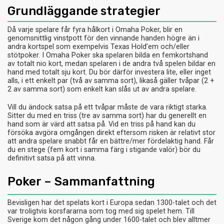
Grundläggande strategier
Då varje spelare får fyra hålkort i Omaha Poker, blir en
genomsnittlig vinstpott för den vinnande handen högre än i
andra kortspel som exempelvis Texas Hold’em och/eller
stötpoker. I Omaha Poker ska spelaren bilda en femkortshand
av totalt nio kort, medan spelaren i de andra två spelen bildar en
hand med totalt sju kort. Du bör därför investera lite, eller inget
alls, i ett enkelt par (två av samma sort), likaså gäller tvåpar (2 +
2 av samma sort) som enkelt kan slås ut av andra spelare.
Vill du ändock satsa på ett tvåpar måste de vara riktigt starka.
Sitter du med en triss (tre av samma sort) har du generellt en
hand som är värd att satsa på. Vid en triss på hand kan du
försöka avgöra omgången direkt eftersom risken är relativt stor
att andra spelare snabbt får en bättre/mer fördelaktig hand. Får
du en stege (fem kort i samma färg i stigande valör) bör du
definitivt satsa på att vinna.
Poker – Sammanfattning
Bevisligen har det spelats kort i Europa sedan 1300-talet och det
var troligtvis korsfararna som tog med sig spelet hem. Till
Sverige kom det någon gång under 1600-talet och blev alltmer