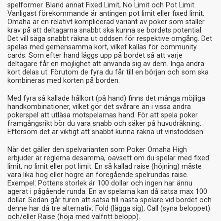
spelformer. Bland annat Fixed Limit, No Limit och Pot Limit.
Vanligast förekommande är antingen pot limit eller fixed limit.
Omaha är en relativt komplicerad variant av poker som ställer
krav på att deltagarna snabbt ska kunna se bordets potential.
Det vill säga snabbt räkna ut oddsen för respektive omgång. Det
spelas med gemensamma kort, vilket kallas för community
cards. Som efter hand läggs upp på bordet så att varje
deltagare får en möjlighet att använda sig av dem. Inga andra
kort delas ut. Förutom de fyra du får till en början och som ska
kombineras med korten på borden.
Med fyra så kallade hålkort (på hand) finns det många möjliga
handkombinationer, vilket gör det svårare än i vissa andra
pokerspel att utläsa motspelarnas hand. För att spela poker
framgångsrikt bör du vara snabb och säker på huvudräkning.
Eftersom det är viktigt att snabbt kunna räkna ut vinstoddsen.
När det gäller den spelvarianten som Poker Omaha High
erbjuder är reglerna desamma, oavsett om du spelar med fixed
limit, no limit eller pot limit. En så kallad raise (höjning) måste
vara lika hög eller högre än föregående spelrundas raise.
Exempel: Pottens storlek är 100 dollar och ingen har ännu
agerat i pågående runda. En av spelarna kan då satsa max 100
dollar. Sedan går turen att satsa till nästa spelare vid bordet och
denne har då tre alternativ: Fold (lägga sig), Call (syna beloppet)
och/eller Raise (höja med valfritt belopp).