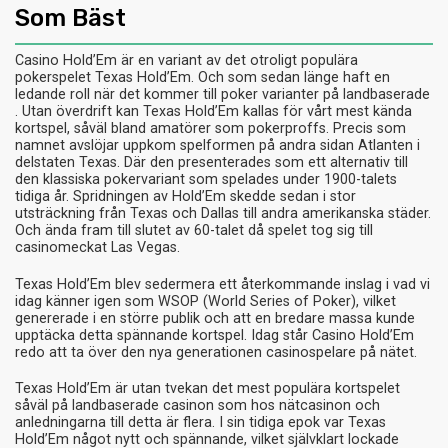
Som Bäst
Casino Hold’Em är en variant av det otroligt populära
pokerspelet Texas Hold’Em. Och som sedan länge haft en
ledande roll när det kommer till poker varianter på landbaserade
. Utan överdrift kan Texas Hold’Em kallas för vårt mest kända
kortspel, såväl bland amatörer som pokerproffs. Precis som
namnet avslöjar uppkom spelformen på andra sidan Atlanten i
delstaten Texas. Där den presenterades som ett alternativ till
den klassiska pokervariant som spelades under 1900-talets
tidiga år. Spridningen av Hold’Em skedde sedan i stor
utsträckning från Texas och Dallas till andra amerikanska städer.
Och ända fram till slutet av 60-talet då spelet tog sig till
casinomeckat Las Vegas.
Texas Hold’Em blev sedermera ett återkommande inslag i vad vi
idag känner igen som WSOP (World Series of Poker), vilket
genererade i en större publik och att en bredare massa kunde
upptäcka detta spännande kortspel. Idag står Casino Hold’Em
redo att ta över den nya generationen casinospelare på nätet.
Texas Hold’Em är utan tvekan det mest populära kortspelet
såväl på landbaserade casinon som hos nätcasinon och
anledningarna till detta är flera. I sin tidiga epok var Texas
Hold’Em något nytt och spännande, vilket självklart lockade