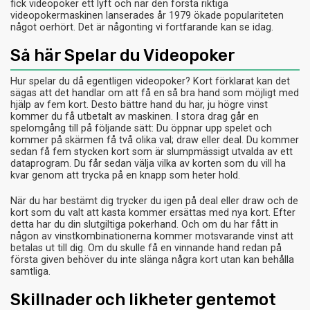
fick videopoker ett lyft och när den första riktiga
videopokermaskinen lanserades år 1979 ökade populariteten
något oerhört. Det är någonting vi fortfarande kan se idag.
Så här Spelar du Videopoker
Hur spelar du då egentligen videopoker? Kort förklarat kan det
sägas att det handlar om att få en så bra hand som möjligt med
hjälp av fem kort. Desto bättre hand du har, ju högre vinst
kommer du få utbetalt av maskinen. I stora drag går en
spelomgång till på följande sätt: Du öppnar upp spelet och
kommer på skärmen få två olika val; draw eller deal. Du kommer
sedan få fem stycken kort som är slumpmässigt utvalda av ett
dataprogram. Du får sedan välja vilka av korten som du vill ha
kvar genom att trycka på en knapp som heter hold.
När du har bestämt dig trycker du igen på deal eller draw och de
kort som du valt att kasta kommer ersättas med nya kort. Efter
detta har du din slutgiltiga pokerhand. Och om du har fått in
någon av vinstkombinationerna kommer motsvarande vinst att
betalas ut till dig. Om du skulle få en vinnande hand redan på
första given behöver du inte slänga några kort utan kan behålla
samtliga.
Skillnader och likheter gentemot