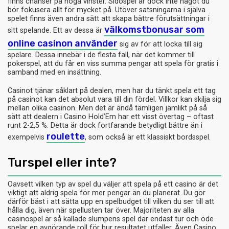
finns chanser på höga vinster. Sidospel är dock inte något du
bör fokusera allt för mycket på. Utöver satsningarna i själva
spelet finns även andra sätt att skapa bättre förutsättningar i
välkomstbonusar som
sitt spelande. Ett av dessa är
online casinon använder
sig av för att locka till sig
spelare. Dessa innebär i de flesta fall, när det kommer till
pokerspel, att du får en viss summa pengar att spela för gratis i
samband med en insättning.
Casinot tjänar såklart på dealen, men har du tänkt spela ett tag
på casinot kan det absolut vara till din fördel. Villkor kan skilja sig
mellan olika casinon. Men det är ändå tämligen jämlikt på så
sätt att dealern i Casino Hold’Em har ett visst övertag – oftast
runt 2-2,5 %. Detta är dock fortfarande betydligt bättre än i
roulette
exempelvis
, som också är ett klassiskt bordsspel.
Turspel eller inte?
Oavsett vilken typ av spel du väljer att spela på ett casino är det
viktigt att aldrig spela för mer pengar än du planerat. Du gör
därför bäst i att sätta upp en spelbudget till vilken du ser till att
hålla dig, även när spellusten tar över. Majoriteten av alla
casinospel är så kallade slumpens spel där endast tur och öde
spelar en avgörande roll för hur resultatet utfaller. Även Casino