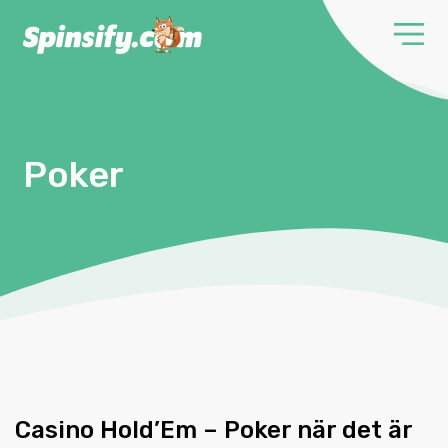
Poker
Casino Hold’Em – Poker när det är