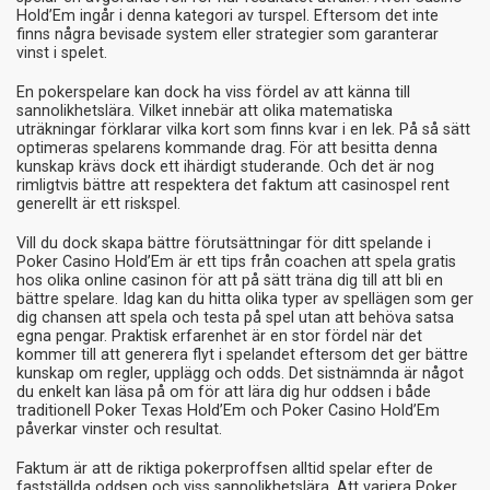
Hold’Em ingår i denna kategori av turspel. Eftersom det inte
finns några bevisade system eller strategier som garanterar
vinst i spelet.
En pokerspelare kan dock ha viss fördel av att känna till
sannolikhetslära. Vilket innebär att olika matematiska
uträkningar förklarar vilka kort som finns kvar i en lek. På så sätt
optimeras spelarens kommande drag. För att besitta denna
kunskap krävs dock ett ihärdigt studerande. Och det är nog
rimligtvis bättre att respektera det faktum att casinospel rent
generellt är ett riskspel.
Vill du dock skapa bättre förutsättningar för ditt spelande i
Poker Casino Hold’Em är ett tips från coachen att spela gratis
hos olika online casinon för att på sätt träna dig till att bli en
bättre spelare. Idag kan du hitta olika typer av spellägen som ger
dig chansen att spela och testa på spel utan att behöva satsa
egna pengar. Praktisk erfarenhet är en stor fördel när det
kommer till att generera flyt i spelandet eftersom det ger bättre
kunskap om regler, upplägg och odds. Det sistnämnda är något
du enkelt kan läsa på om för att lära dig hur oddsen i både
traditionell Poker Texas Hold’Em och Poker Casino Hold’Em
påverkar vinster och resultat.
Faktum är att de riktiga pokerproffsen alltid spelar efter de
fastställda oddsen och viss sannolikhetslära. Att variera Poker