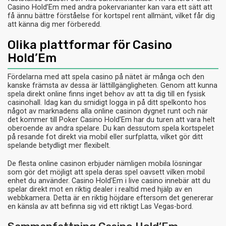
Casino Hold’Em med andra pokervarianter kan vara ett sätt att
få ännu bättre förståelse för kortspel rent allmänt, vilket får dig
att känna dig mer förberedd.
Olika plattformar för Casino
Hold’Em
Fördelarna med att spela casino på nätet är många och den
kanske främsta av dessa är lättillgängligheten. Genom att kunna
spela direkt online finns inget behov av att ta dig till en fysisk
casinohall. Idag kan du smidigt logga in på ditt spelkonto hos
något av marknadens alla online casinon dygnet runt och när
det kommer till Poker Casino Hold’Em har du turen att vara helt
oberoende av andra spelare. Du kan dessutom spela kortspelet
på resande fot direkt via mobil eller surfplatta, vilket gör ditt
spelande betydligt mer flexibelt.
De flesta online casinon erbjuder nämligen mobila lösningar
som gör det möjligt att spela deras spel oavsett vilken mobil
enhet du använder. Casino Hold’Em i live casino innebär att du
spelar direkt mot en riktig dealer i realtid med hjälp av en
webbkamera. Detta är en riktig höjdare eftersom det genererar
en känsla av att befinna sig vid ett riktigt Las Vegas-bord.