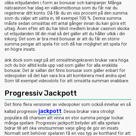
olika erbjudanden i form av bonusar och kampanjer. Många
nätcasinon har idag en välkomstbonus som du får när du
registrerar ditt konto. Då får du en viss procent på den summa
som du väljer att sätta in, till exempel 100 %. Denna summa
måste sedan omsättas ett antal gånger innan du kan göra ett
uttag. Även efter att du har blivit medlem brukar casinon skicka
ut erbjudanden till din mail så det gäller att du håller utkik i din
inkorg. Det som är bra med bonusar är att du får en större
summa pengar att spela för och då har möjlighet att spela för
en högre insats.
änk dock som sagt på att omsättningskraven brukar vara höga
och du bör alltid kolla upp vad som gäller för alla enskilda
bonusar. Det är sällan det finns bonusar som gäller enbart för
videopoker så det kan vara bra att kombinera med andra spel.
Som till exempel videoslots för att omsätta summan snabbare.
Progressiv Jackpott
Det finns flera versioner av videopoker som också innehar en så
jackpott
kallad progressiv
. Dessa brukar vara otroligt
populära då chansen att vinna en stor summa pengar lockar
många spelare. Progressiv jackpott betyder att alla spelare
bidrar till att öka vinstsumman varje gång de gör en insats.
Normalt sett behöver spelaren få en viss typ av korthand för att