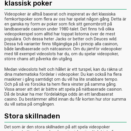
klassisk poker
Videopoker är alltså baserat och inspirerat av det klassiska
femkortspoker som flera av oss har spelat någon gång. Detta är
en ganska ny form av poker som fick sitt genombrott på
landbaserade casinon under 1980-talet. Det finns två olika
videopokerspel som alltid har toppat listorna över de mest
populära. Och dessa heter Jacks or better och Deuces wild.
Dessa två varianter finns tillgängliga på i princip alla casinon,
både landbaserade och nätcasinon. Om du jämför videopoker
med till exempel videoslots har du, om du spelar videopoker,
större chans att påverka din utgång.
Medan videoslots helt och hållet är ett turspel, kan du räkna ut
dina matematiska fördelar i videopoker. Du kan också ha flera
maskiner i gång samtidigt om du vill ha lite snabbare tempo.
Och på så vis försöka ta hem flera vinster på samma gång.
Vissa anser att det är bättre att spela på nätbaserade casinon.
Då de brukar ha mer fördelaktiga odds än ett landbaserat
casino. Du bestämmer alltid innan du får korten hur stor summa
du vill satsa på omgången.
Stora skillnaden
Det som är den stora skillnaden på att spela videopoker