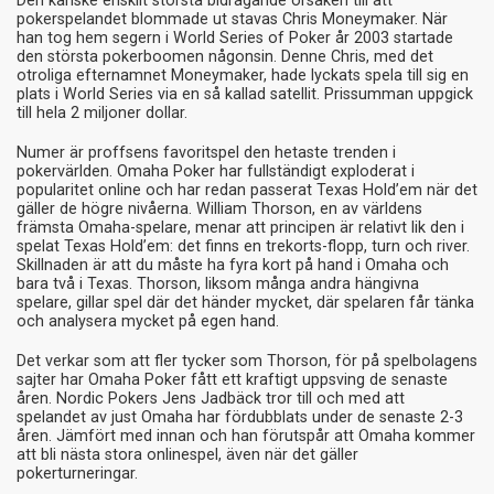
Den kanske enskilt största bidragande orsaken till att
pokerspelandet blommade ut stavas Chris Moneymaker. När
han tog hem segern i World Series of Poker år 2003 startade
den största pokerboomen någonsin. Denne Chris, med det
otroliga efternamnet Moneymaker, hade lyckats spela till sig en
plats i World Series via en så kallad satellit. Prissumman uppgick
till hela 2 miljoner dollar.
Numer är proffsens favoritspel den hetaste trenden i
pokervärlden. Omaha Poker har fullständigt exploderat i
popularitet online och har redan passerat Texas Hold’em när det
gäller de högre nivåerna. William Thorson, en av världens
främsta Omaha-spelare, menar att principen är relativt lik den i
spelat Texas Hold’em: det finns en trekorts-flopp, turn och river.
Skillnaden är att du måste ha fyra kort på hand i Omaha och
bara två i Texas. Thorson, liksom många andra hängivna
spelare, gillar spel där det händer mycket, där spelaren får tänka
och analysera mycket på egen hand.
Det verkar som att fler tycker som Thorson, för på spelbolagens
sajter har Omaha Poker fått ett kraftigt uppsving de senaste
åren. Nordic Pokers Jens Jadbäck tror till och med att
spelandet av just Omaha har fördubblats under de senaste 2-3
åren. Jämfört med innan och han förutspår att Omaha kommer
att bli nästa stora onlinespel, även när det gäller
pokerturneringar.