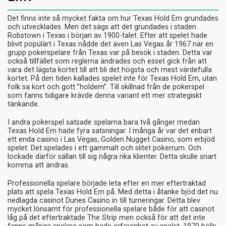
Det finns inte så mycket fakta om hur Texas Hold Em grundades
och utvecklades. Men det sägs att det grundades i staden
Robstown i Texas i början av 1900-talet. Efter att spelet hade
blivit populärt i Texas nådde det även Las Vegas år 1967 när en
grupp pokerspelare från Texas var på besök i staden. Detta var
också tillfället som reglerna ändrades och esset gick från att
vara det lägsta kortet till att bli det högsta och mest värdefulla
kortet. På den tiden kallades spelet inte för Texas Hold Em, utan
folk sa kort och gott ”holdem”. Till skillnad från de pokerspel
som fanns tidigare krävde denna variant ett mer strategiskt
tänkande.
I andra pokerspel satsade spelarna bara två gånger medan
Texas Hold Em hade fyra satsningar. I många år var det enbart
ett enda casino i Las Vegas, Golden Nugget Casino, som erbjöd
spelet. Det spelades i ett gammalt och slitet pokerrum. Och
lockade därför sällan till sig några rika klienter. Detta skulle snart
komma att ändras.
Professionella spelare började leta efter en mer eftertraktad
plats att spela Texas Hold Em på. Med detta i åtanke bjöd det nu
nedlagda casinot Dunes Casino in till turneringar. Detta blev
mycket lönsamt för professionella spelare både för att casinot
låg på det eftertraktade The Strip men också för att det inte